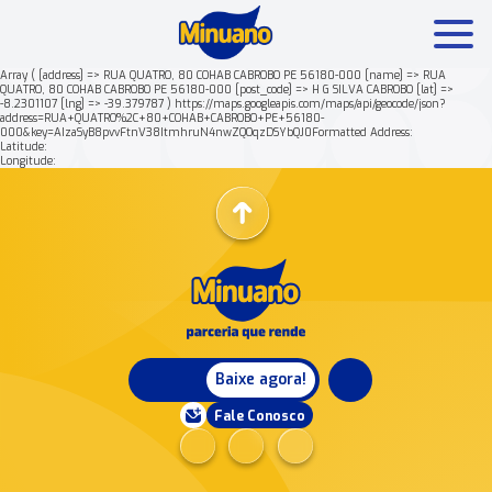
Array ( [address] => RUA QUATRO, 80 COHAB CABROBO PE 56180-000 [name] => RUA
QUATRO, 80 COHAB CABROBO PE 56180-000 [post_code] => H G SILVA CABROBO [lat] =>
-8.2301107 [lng] => -39.379787 ) https://maps.googleapis.com/maps/api/geocode/json?
Mais buscados:
Produtos
Minuano Rende +
address=RUA+QUATRO%2C+80+COHAB+CABROBO+PE+56180-
000&key=AIzaSyB8pvvFtnV38ItmhruN4nwZQOqzDSYbQJ0Formatted Address:
Latitude:
Longitude:
Nossa história
Baixe agora!
Fale Conosco