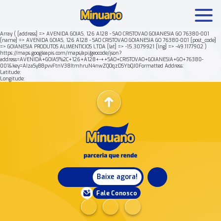
Array ( [address] => AVENIDA GOIAS, 126 A128 - SAO CRISTOVAO GOIANESIA GO 76380-001
[name] => AVENIDA GOIAS, 126 A128 - SAO CRISTOVAO GOIANESIA GO 76380-001 [post_code]
=> GOIANESIA PRODUTOS ALIMENTICIOS LTDA [lat] => -15.3079921 [lng] => -49.1177902 )
Mais buscados:
Produtos
Minuano Rende +
https://maps.googleapis.com/maps/api/geocode/json?
address=AVENIDA+GOIAS%2C+126+A128+-++SAO+CRISTOVAO+GOIANESIA+GO+76380-
001&key=AIzaSyB8pvvFtnV38ItmhruN4nwZQOqzDSYbQJ0Formatted Address:
Latitude:
Nossa história
Longitude:
Baixe agora!
Fale Conosco