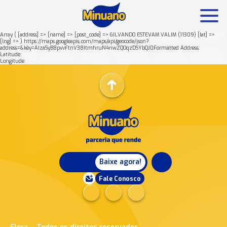
Array ( [address] => [name] => [post_code] => GILVANDO ESTEVAM VALIM (11309) [lat] =>
[lng] => ) https://maps.googleapis.com/maps/api/geocode/json?
address=&key=AIzaSyB8pvvFtnV38ItmhruN4nwZQOqzDSYbQJ0Formatted Address:
Mais buscados:
Produtos
Minuano Rende +
Latitude:
Longitude:
Nossa história
Baixe agora!
Fale Conosco