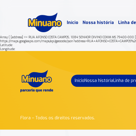
Mais 
Início
Nossa história
Linha d
Min
Array ( [address] => RUA AFONSO COSTA CAMPOS, 1084 SENHOR DIVINO COXIM MS 79400-000 [n
https://maps.googleapis.com/maps/api/geocode/json?address=RUA+AFONSO+COSTA+CAMP
Latitude:
Longitude:
Início
Nossa história
Linha de p
Flora – Todos os direitos reservados.