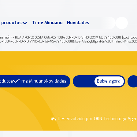
buscados:
Produtos
e produtos
Time Minuano
Novidades
uano Rende +
Nossa história
ame] => RUA AFONSO COSTA CAMPOS, 1084 SENHOR DIVINO COXIM MS 79400-000 [post_code] => 
OS%2C+1084+SENHOR+DIVINO+COXIM+MS+79400-000&key=AIzaSyB8pvvFtnV38ItmhruN4nwZQOq
rodutos
Time Minuano
Novidades
Baixe agora!
Desenvolvido por OKN Technology Age