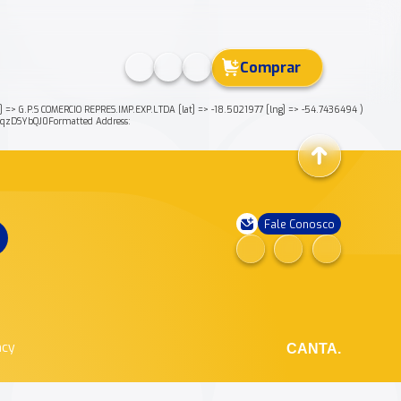
Comprar
G.P.S COMERCIO REPRES.IMP.EXP.LTDA [lat] => -18.5021977 [lng] => -54.7436494 )
zDSYbQJ0Formatted Address:
Fale Conosco
ncy
CANTA.