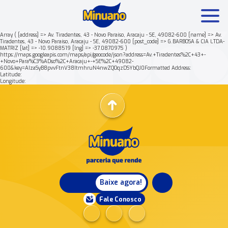
Array ( [address] => Av. Tiradentes, 43 - Novo Paraíso, Aracaju - SE, 49082-600 [name] => Av.
Tiradentes, 43 - Novo Paraíso, Aracaju - SE, 49082-600 [post_code] => G.BARBOSA & CIA LTDA-
MATRIZ [lat] => -10.9088519 [lng] => -37.0870975 )
Mais buscados:
Produtos
Minuano Rende +
https://maps.googleapis.com/maps/api/geocode/json?address=Av.+Tiradentes%2C+43+-
+Novo+Para%C3%ADso%2C+Aracaju+-+SE%2C+49082-
600&key=AIzaSyB8pvvFtnV38ItmhruN4nwZQOqzDSYbQJ0Formatted Address:
Latitude:
Nossa história
Longitude:
Baixe agora!
Fale Conosco