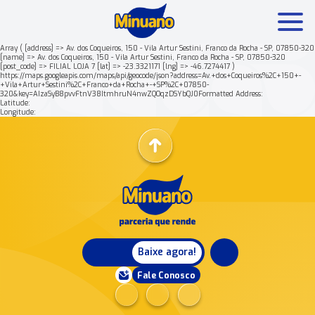
Array ( [address] => Av. dos Coqueiros, 150 - Vila Artur Sestini, Franco da Rocha - SP, 07850-320
[name] => Av. dos Coqueiros, 150 - Vila Artur Sestini, Franco da Rocha - SP, 07850-320
[post_code] => FILIAL LOJA 7 [lat] => -23.3321171 [lng] => -46.7274417 )
Mais buscados:
Produtos
Minuano Rende +
https://maps.googleapis.com/maps/api/geocode/json?address=Av.+dos+Coqueiros%2C+150+-
+Vila+Artur+Sestini%2C+Franco+da+Rocha+-+SP%2C+07850-
320&key=AIzaSyB8pvvFtnV38ItmhruN4nwZQOqzDSYbQJ0Formatted Address:
Latitude:
Nossa história
Longitude:
Baixe agora!
Fale Conosco