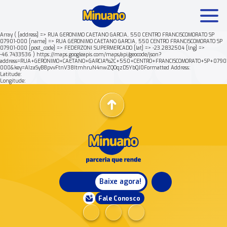
Array ( [address] => RUA GERONIMO CAETANO GARCIA, 550 CENTRO FRANCISCOMORATO SP
07901-000 [name] => RUA GERONIMO CAETANO GARCIA, 550 CENTRO FRANCISCOMORATO SP
07901-000 [post_code] => FEDERZONI SUPERMERCADO [lat] => -23.2832504 [lng] =>
Mais buscados:
Produtos
Minuano Rende +
-46.7433536 ) https://maps.googleapis.com/maps/api/geocode/json?
address=RUA+GERONIMO+CAETANO+GARCIA%2C+550+CENTRO+FRANCISCOMORATO+SP+07901
000&key=AIzaSyB8pvvFtnV38ItmhruN4nwZQOqzDSYbQJ0Formatted Address:
Latitude:
Nossa história
Longitude:
Baixe agora!
Fale Conosco