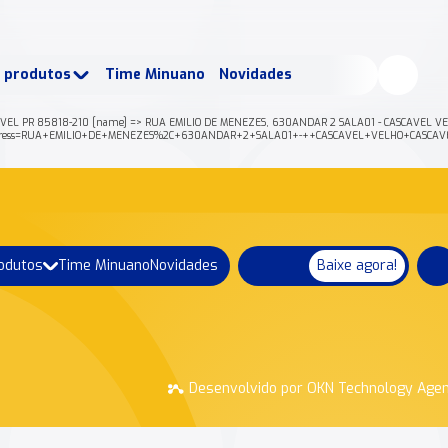
buscados:
Produtos
e produtos
Time Minuano
Novidades
uano Rende +
Nossa história
AVEL PR 85818-210 [name] => RUA EMILIO DE MENEZES, 630ANDAR 2 SALA01 - CASCAVEL VEL
/json?address=RUA+EMILIO+DE+MENEZES%2C+630ANDAR+2+SALA01+-++CASCAVEL+VELHO+CASC
rodutos
Time Minuano
Novidades
Baixe agora!
Desenvolvido por OKN Technology Age