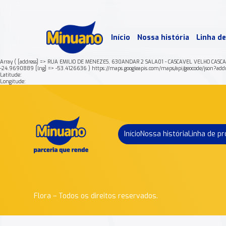
Mais 
Início
Nossa história
Linha d
Min
Array ( [address] => RUA EMILIO DE MENEZES, 630ANDAR 2 SALA01 - CASCAVEL VELHO CASC
-24.9690889 [lng] => -53.4126636 ) https://maps.googleapis.com/maps/api/geocode
Latitude:
Longitude:
Início
Nossa história
Linha de p
Flora – Todos os direitos reservados.