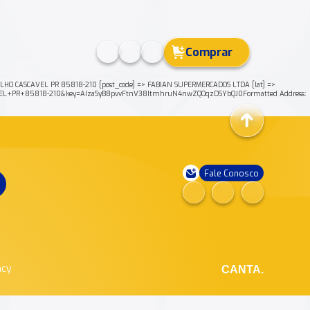
Comprar
HO CASCAVEL PR 85818-210 [post_code] => FABIAN SUPERMERCADOS LTDA [lat] =>
AVEL+PR+85818-210&key=AIzaSyB8pvvFtnV38ItmhruN4nwZQOqzDSYbQJ0Formatted Address:
Fale Conosco
ncy
CANTA.