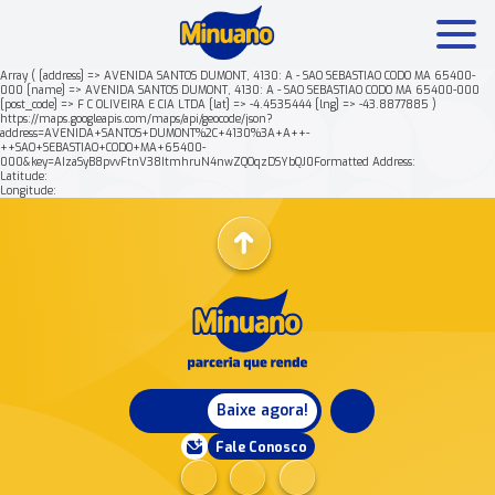
Array ( [address] => AVENIDA SANTOS DUMONT, 4130: A - SAO SEBASTIAO CODO MA 65400-
000 [name] => AVENIDA SANTOS DUMONT, 4130: A - SAO SEBASTIAO CODO MA 65400-000
[post_code] => F C OLIVEIRA E CIA LTDA [lat] => -4.4535444 [lng] => -43.8877885 )
Mais buscados:
Produtos
Minuano Rende +
https://maps.googleapis.com/maps/api/geocode/json?
address=AVENIDA+SANTOS+DUMONT%2C+4130%3A+A++-
++SAO+SEBASTIAO+CODO+MA+65400-
000&key=AIzaSyB8pvvFtnV38ItmhruN4nwZQOqzDSYbQJ0Formatted Address:
Nossa história
Latitude:
Longitude:
Baixe agora!
Fale Conosco