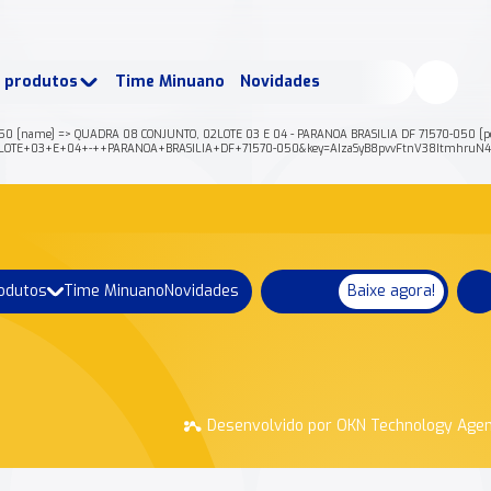
buscados:
Produtos
e produtos
Time Minuano
Novidades
uano Rende +
Nossa história
0 [name] => QUADRA 08 CONJUNTO, 02LOTE 03 E 04 - PARANOA BRASILIA DF 71570-050 [post_c
C+02LOTE+03+E+04+-++PARANOA+BRASILIA+DF+71570-050&key=AIzaSyB8pvvFtnV38ItmhruN4
rodutos
Time Minuano
Novidades
Baixe agora!
Desenvolvido por OKN Technology Age