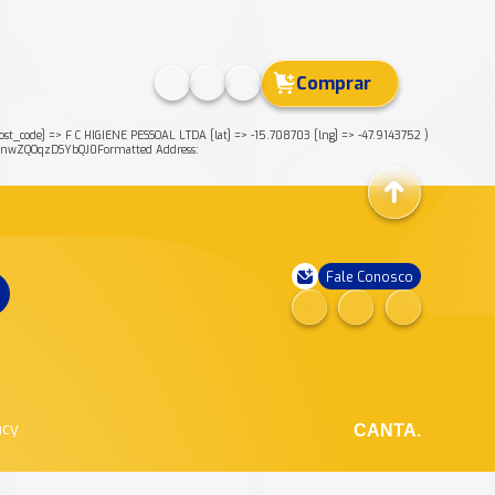
Comprar
ode] => F C HIGIENE PESSOAL LTDA [lat] => -15.708703 [lng] => -47.9143752 )
nwZQOqzDSYbQJ0Formatted Address:
Fale Conosco
ncy
CANTA.