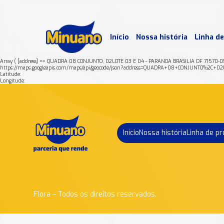
Mais 
Início
Nossa história
Linha d
Min
Array ( [address] => QUADRA 08 CONJUNTO, 02LOTE 03 E 04 - PARANOA BRASILIA DF 71570-05
https://maps.googleapis.com/maps/api/geocode/json?address=QUADRA+08+CONJUNTO%2
Latitude:
Longitude:
Início
Nossa história
Linha de p
Flora – Todos os direitos reservados.