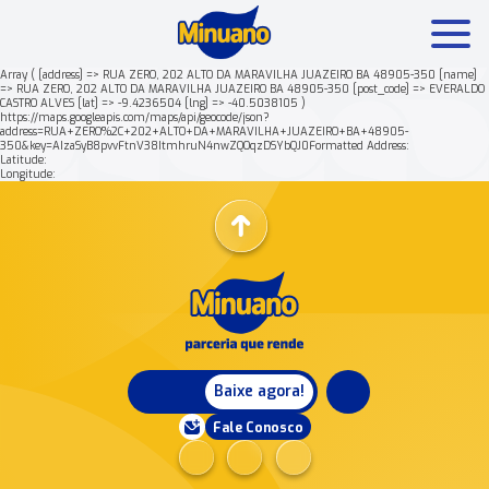
Array ( [address] => RUA ZERO, 202 ALTO DA MARAVILHA JUAZEIRO BA 48905-350 [name]
=> RUA ZERO, 202 ALTO DA MARAVILHA JUAZEIRO BA 48905-350 [post_code] => EVERALDO
CASTRO ALVES [lat] => -9.4236504 [lng] => -40.5038105 )
Mais buscados:
Produtos
Minuano Rende +
https://maps.googleapis.com/maps/api/geocode/json?
address=RUA+ZERO%2C+202+ALTO+DA+MARAVILHA+JUAZEIRO+BA+48905-
350&key=AIzaSyB8pvvFtnV38ItmhruN4nwZQOqzDSYbQJ0Formatted Address:
Latitude:
Nossa história
Longitude:
Baixe agora!
Fale Conosco