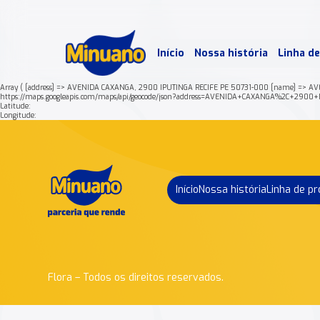
Mais 
Início
Nossa história
Linha d
Min
Array ( [address] => AVENIDA CAXANGA, 2900 IPUTINGA RECIFE PE 50731-000 [name] => AV
https://maps.googleapis.com/maps/api/geocode/json?address=AVENIDA+CAXANGA%2C+29
Latitude:
Longitude:
Início
Nossa história
Linha de p
Flora – Todos os direitos reservados.