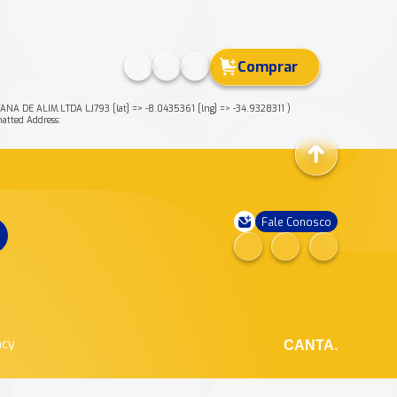
Comprar
 DE ALIM.LTDA LJ793 [lat] => -8.0435361 [lng] => -34.9328311 )
tted Address:
Fale Conosco
ncy
CANTA.