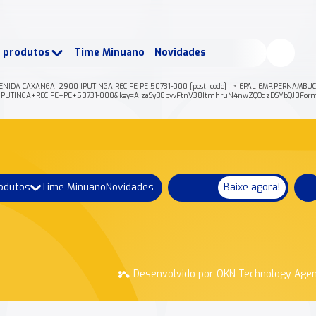
buscados:
Produtos
e produtos
Time Minuano
Novidades
uano Rende +
Nossa história
ENIDA CAXANGA, 2900 IPUTINGA RECIFE PE 50731-000 [post_code] => EPAL EMP.PERNAMBUCANA
00+IPUTINGA+RECIFE+PE+50731-000&key=AIzaSyB8pvvFtnV38ItmhruN4nwZQOqzDSYbQJ0Forma
rodutos
Time Minuano
Novidades
Baixe agora!
Desenvolvido por OKN Technology Age