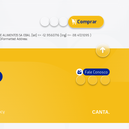
Comprar
ALIMENTOS SA EBAL [lat] => -12.9560716 [lng] => -38.4721095 )
Formatted Address:
Fale Conosco
ncy
CANTA.