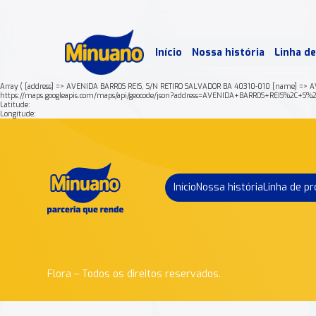
Mais 
Início
Nossa história
Linha d
Min
Array ( [address] => AVENIDA BARROS REIS, S/N RETIRO SALVADOR BA 40310-010 [name] => A
https://maps.googleapis.com/maps/api/geocode/json?address=AVENIDA+BARROS+REIS%2
Latitude:
Longitude:
Início
Nossa história
Linha de p
Flora – Todos os direitos reservados.