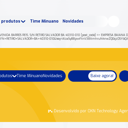
buscados:
Produtos
e produtos
Time Minuano
Novidades
uano Rende +
Nossa história
VENIDA BARROS REIS, S/N RETIRO SALVADOR BA 40310-010 [post_code] => EMPRESA BAIANA DE 
C+S%2FN+RETIRO+SALVADOR+BA+40310-010&key=AIzaSyB8pvvFtnV38ItmhruN4nwZQOqzDSYbQJ0
rodutos
Time Minuano
Novidades
Baixe agora!
Desenvolvido por OKN Technology Age