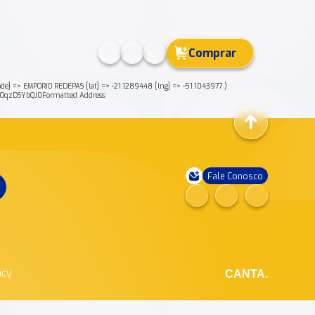
Comprar
=> EMPORIO REDEPAS [lat] => -21.1289448 [lng] => -51.1043977 )
qzDSYbQJ0Formatted Address:
Fale Conosco
ncy
CANTA.