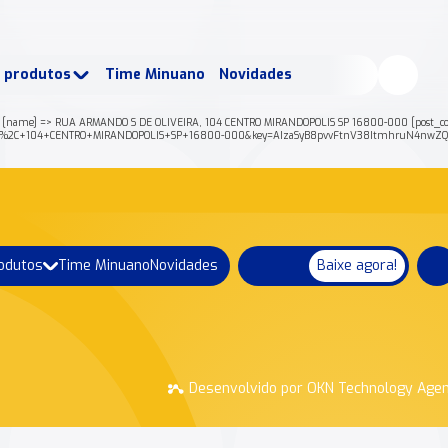
buscados:
Produtos
e produtos
Time Minuano
Novidades
uano Rende +
Nossa história
[name] => RUA ARMANDO S DE OLIVEIRA, 104 CENTRO MIRANDOPOLIS SP 16800-000 [post_code] 
EIRA%2C+104+CENTRO+MIRANDOPOLIS+SP+16800-000&key=AIzaSyB8pvvFtnV38ItmhruN4nwZQO
rodutos
Time Minuano
Novidades
Baixe agora!
Desenvolvido por OKN Technology Age