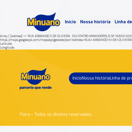
Mais 
Início
Nossa história
Linha d
Min
Array ( [address] => RUA ARMANDO S DE OLIVEIRA, 104 CENTRO MIRANDOPOLIS SP 16800-000 
https://maps.googleapis.com/maps/api/geocode/json?address=RUA+ARMANDO+S+DE+OLIV
Latitude:
Longitude:
Início
Nossa história
Linha de p
Flora – Todos os direitos reservados.