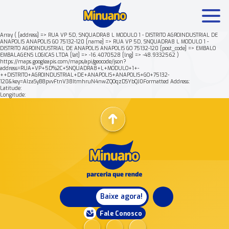
Array ( [address] => RUA VP 5D, SNQUADRA8 L MODULO 1 - DISTRITO AGROINDUSTRIAL DE
ANAPOLIS ANAPOLIS GO 75132-120 [name] => RUA VP 5D, SNQUADRA8 L MODULO 1 -
DISTRITO AGROINDUSTRIAL DE ANAPOLIS ANAPOLIS GO 75132-120 [post_code] => EMBALO
Mais buscados:
Produtos
Minuano Rende +
EMBALAGENS LOGICAS LTDA [lat] => -16.4070528 [lng] => -48.9332562 )
https://maps.googleapis.com/maps/api/geocode/json?
address=RUA+VP+5D%2C+SNQUADRA8+L+MODULO+1+-
++DISTRITO+AGROINDUSTRIAL+DE+ANAPOLIS+ANAPOLIS+GO+75132-
Nossa história
120&key=AIzaSyB8pvvFtnV38ItmhruN4nwZQOqzDSYbQJ0Formatted Address:
Latitude:
Longitude:
Baixe agora!
Fale Conosco