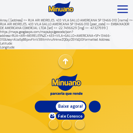
Array ( [address] => RUA ARI MEIRELES, 433 VILA GALLO AMERICANA SP 13466-310 [name] =>
RUA ARI MEIRELES, 433 VILA GALLO AMERICANA SP 13466-310 [post_code] => EMBAIXADOR
DE AMERICANA COMERCIAL LTDA [lat] => -22.7496629 [lng] => -47.327599 )
Mais buscados:
Produtos
Minuano Rende +
https://maps.googleapis.com/maps/api/geocode/json?
address=RUA+ARI+MEIRELES%2C+433+VILA+GALLO+AMERICANA+SP+13466-
310&key=AIzaSyB8pvvFtnV38ItmhruN4nwZQOqzDSYbQJ0Formatted Address:
Latitude:
Nossa história
Longitude:
Baixe agora!
Fale Conosco