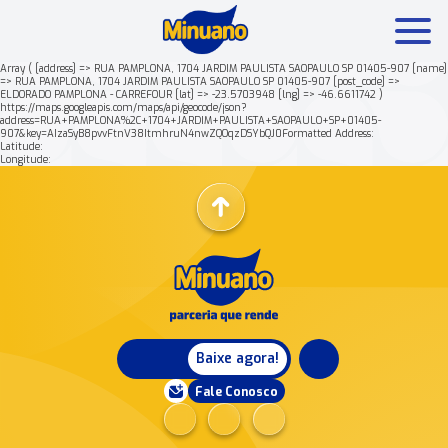
Array ( [address] => RUA PAMPLONA, 1704 JARDIM PAULISTA SAOPAULO SP 01405-907 [name]
=> RUA PAMPLONA, 1704 JARDIM PAULISTA SAOPAULO SP 01405-907 [post_code] =>
ELDORADO PAMPLONA - CARREFOUR [lat] => -23.5703948 [lng] => -46.6611742 )
Mais buscados:
Produtos
Minuano Rende +
https://maps.googleapis.com/maps/api/geocode/json?
address=RUA+PAMPLONA%2C+1704+JARDIM+PAULISTA+SAOPAULO+SP+01405-
907&key=AIzaSyB8pvvFtnV38ItmhruN4nwZQOqzDSYbQJ0Formatted Address:
Latitude:
Nossa história
Longitude:
Baixe agora!
Fale Conosco