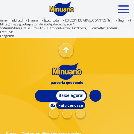
Array ( [address] => [name] => [post_code] => EDILSON DE ARAUJO SANTOS [lat] => [lng] => )
https://maps.googleapis.com/maps/api/geocode/json?
address=&key=AIzaSyB8pvvFtnV38ItmhruN4nwZQOqzDSYbQJ0Formatted Address:
Mais buscados:
Produtos
Minuano Rende +
Latitude:
Longitude:
Nossa história
Baixe agora!
Fale Conosco