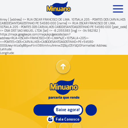
Array ( [address] => RUA OSCAR FRANCISCO DE LIMA, 107SALA 205 - POMTES DOS CARVALHOS
CABODESANTOAGOSTINHO PE 54580-000 [name] => RUA OSCAR FRANCISCO DE LIMA,
107SALA 205 - POMTES DOS CARVALHOS CABODESANTOAGOSTINHO PE 54580-000 [post_code]
Mais buscados:
Produtos
Minuano Rende +
=> DSM DIST.SAO MIGUEL LTDA [lat] => -8.2355383 [lng] => -34.982182 )
https://maps.googleapis.com/maps/api/geocode/json?
address=RUA+OSCAR+FRANCISCO+DE+LIMA%2C+107SALA+205+-
++POMTES+DOS+CARVALHOS+CABODESANTOAGOSTINHO+PE+54580-
Nossa história
000&key=AIzaSyB8pvvFtnV38ItmhruN4nwZQOqzDSYbQJ0Formatted Address:
Latitude:
Longitude:
Baixe agora!
Fale Conosco