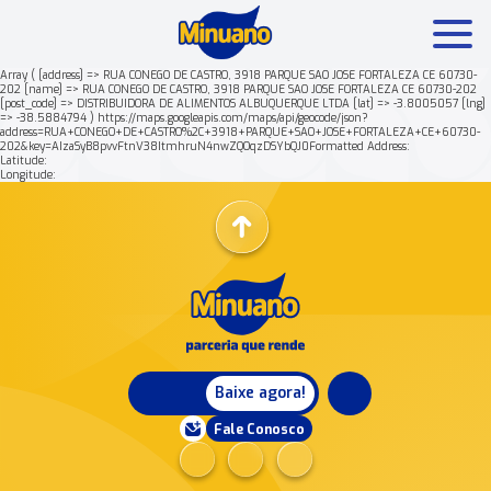
Array ( [address] => RUA CONEGO DE CASTRO, 3918 PARQUE SAO JOSE FORTALEZA CE 60730-
202 [name] => RUA CONEGO DE CASTRO, 3918 PARQUE SAO JOSE FORTALEZA CE 60730-202
[post_code] => DISTRIBUIDORA DE ALIMENTOS ALBUQUERQUE LTDA [lat] => -3.8005057 [lng]
Mais buscados:
Produtos
Minuano Rende +
=> -38.5884794 ) https://maps.googleapis.com/maps/api/geocode/json?
address=RUA+CONEGO+DE+CASTRO%2C+3918+PARQUE+SAO+JOSE+FORTALEZA+CE+60730-
202&key=AIzaSyB8pvvFtnV38ItmhruN4nwZQOqzDSYbQJ0Formatted Address:
Latitude:
Nossa história
Longitude:
Baixe agora!
Fale Conosco