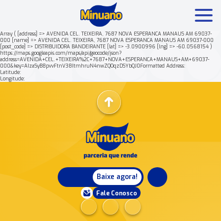
Array ( [address] => AVENIDA CEL. TEIXEIRA, 7687 NOVA ESPERANCA MANAUS AM 69037-
000 [name] => AVENIDA CEL. TEIXEIRA, 7687 NOVA ESPERANCA MANAUS AM 69037-000
[post_code] => DISTRIBUIDORA BANDEIRANTE [lat] => -3.0900996 [lng] => -60.0568154 )
Mais buscados:
Produtos
Minuano Rende +
https://maps.googleapis.com/maps/api/geocode/json?
address=AVENIDA+CEL.+TEIXEIRA%2C+7687+NOVA+ESPERANCA+MANAUS+AM+69037-
000&key=AIzaSyB8pvvFtnV38ItmhruN4nwZQOqzDSYbQJ0Formatted Address:
Latitude:
Nossa história
Longitude:
Baixe agora!
Fale Conosco