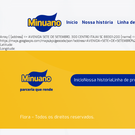
Mais 
Início
Nossa história
Linha d
Min
Array ( [address] => AVENIDA SETE DE SETEMBRO, 300 CENTRO ITAJAI SC 88301-200 [name] =
https://maps.googleapis.com/maps/api/geocode/json?address=AVENIDA+SETE+DE+SETEMB
Latitude:
Longitude:
Início
Nossa história
Linha de p
Flora – Todos os direitos reservados.