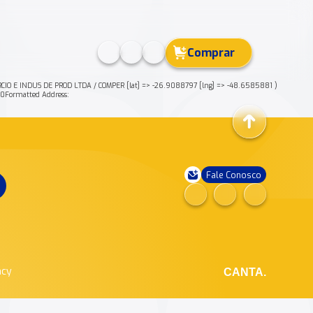
Comprar
CIO E INDUS DE PROD LTDA / COMPER [lat] => -26.9088797 [lng] => -48.6585881 )
Formatted Address:
Fale Conosco
ncy
CANTA.