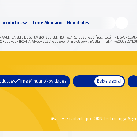
buscados:
Produtos
e produtos
Time Minuano
Novidades
uano Rende +
Nossa história
> AVENIDA SETE DE SETEMBRO, 300 CENTRO ITAJAI SC 88301-200 [post_code] => DISPER COMER
RO%2C+300+CENTRO+ITAJAI+SC+88301-200&key=AIzaSyB8pvvFtnV38ItmhruN4nwZQOqzDSYbQJ0
rodutos
Time Minuano
Novidades
Baixe agora!
Desenvolvido por OKN Technology Age