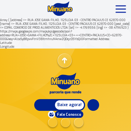
Array ( [address] => RUA JOSE GAMA FILHO, 1125LOJA 03 - CENTRO PACAJUS CE 62870-000
[name] => RUA JOSE GAMA FILHO, 1125LOJA 03 - CENTRO PACAJUS CE 62870-000 [post_code]
=> COPAL COMERCIO DE PROD ALIMENTICIOS LTDA [lat] => -4.1769556 [lng] => -38.4796923 )
Mais buscados:
Produtos
Minuano Rende +
https://maps.googleapis.com/maps/api/geocode/json?
address=RUA+JOSE+GAMA+FILHO%2C+1125LOJA+03+-++CENTRO+PACAJUS+CE+62870-
000&key=AIzaSyB8pvvFtnV38ItmhruN4nwZQOqzDSYbQJ0Formatted Address:
Latitude:
Nossa história
Longitude:
Baixe agora!
Fale Conosco