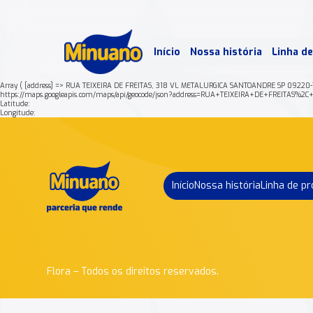
Mais 
Início
Nossa história
Linha d
Min
Array ( [address] => RUA TEIXEIRA DE FREITAS, 318 VL METALURGICA SANTOANDRE SP 09220
https://maps.googleapis.com/maps/api/geocode/json?address=RUA+TEIXEIRA+DE+FREIT
Latitude:
Longitude:
Início
Nossa história
Linha de p
Flora – Todos os direitos reservados.