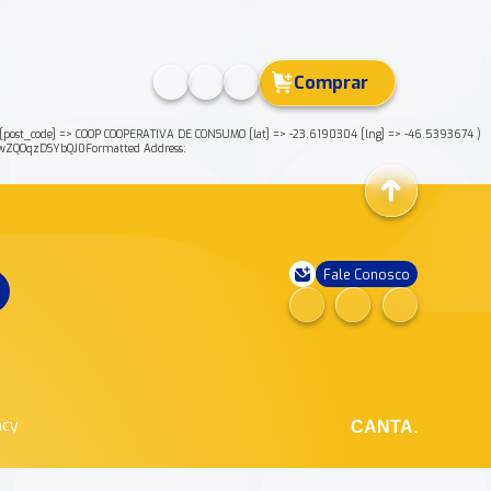
Comprar
ost_code] => COOP COOPERATIVA DE CONSUMO [lat] => -23.6190304 [lng] => -46.5393674 )
wZQOqzDSYbQJ0Formatted Address:
Fale Conosco
ncy
CANTA.