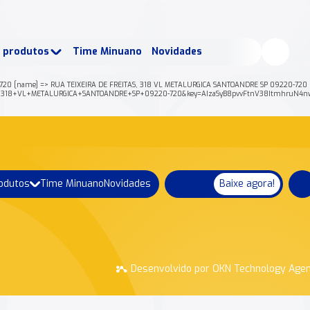
buscados:
Produtos
e produtos
Time Minuano
Novidades
uano Rende +
Nossa história
-720 [name] => RUA TEIXEIRA DE FREITAS, 318 VL METALURGICA SANTOANDRE SP 09220-720 [p
AS%2C+318+VL+METALURGICA+SANTOANDRE+SP+09220-720&key=AIzaSyB8pvvFtnV38ItmhruN4n
rodutos
Time Minuano
Novidades
Baixe agora!
Desenvolvido por OKN Technology Age