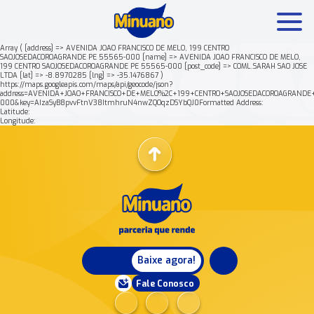
Array ( [address] => AVENIDA JOAO FRANCISCO DE MELO, 199 CENTRO
SAOJOSEDACOROAGRANDE PE 55565-000 [name] => AVENIDA JOAO FRANCISCO DE MELO,
199 CENTRO SAOJOSEDACOROAGRANDE PE 55565-000 [post_code] => COML.SARAH SAO JOSE
Mais buscados:
Produtos
Minuano Rende +
Nossa his
LTDA [lat] => -8.8970285 [lng] => -35.1476867 )
https://maps.googleapis.com/maps/api/geocode/json?
address=AVENIDA+JOAO+FRANCISCO+DE+MELO%2C+199+CENTRO+SAOJOSEDACOROAGRANDE
000&key=AIzaSyB8pvvFtnV38ItmhruN4nwZQOqzDSYbQJ0Formatted Address:
Latitude:
Longitude:
Baixe agora!
Fale Conosco