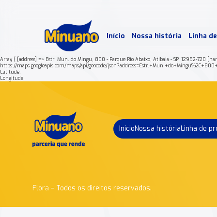
Mais 
Início
Nossa história
Linha d
Min
Array ( [address] => Estr. Mun. do Mingu, 800 - Parque Rio Abaixo, Atibaia - SP, 12952-720 [n
https://maps.googleapis.com/maps/api/geocode/json?address=Estr.+Mun.+do+Mingu%2C+
Latitude:
Longitude:
Início
Nossa história
Linha de p
Flora – Todos os direitos reservados.