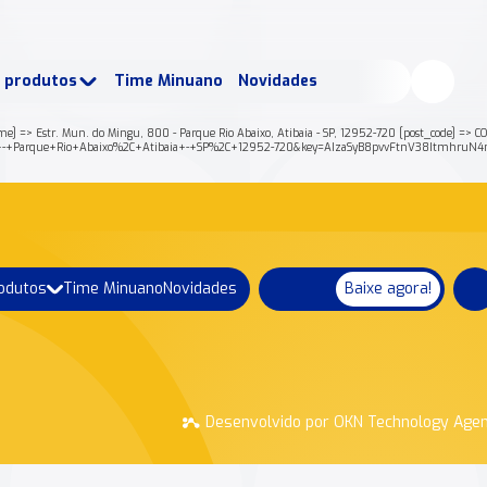
buscados:
Produtos
e produtos
Time Minuano
Novidades
uano Rende +
Nossa história
ame] => Estr. Mun. do Mingu, 800 - Parque Rio Abaixo, Atibaia - SP, 12952-720 [post_code] => 
800+-+Parque+Rio+Abaixo%2C+Atibaia+-+SP%2C+12952-720&key=AIzaSyB8pvvFtnV38ItmhruN
rodutos
Time Minuano
Novidades
Baixe agora!
Desenvolvido por OKN Technology Age