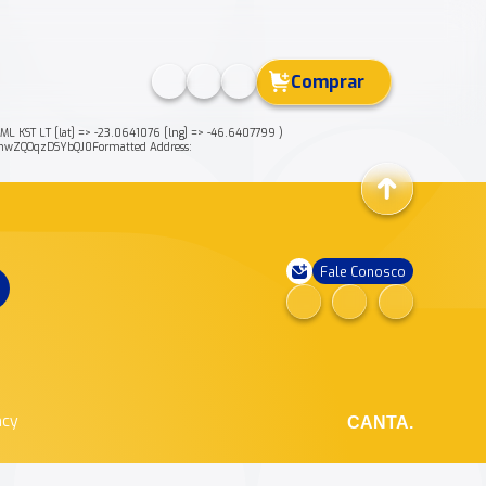
Comprar
COML KST LT [lat] => -23.0641076 [lng] => -46.6407799 )
4nwZQOqzDSYbQJ0Formatted Address:
Fale Conosco
ncy
CANTA.