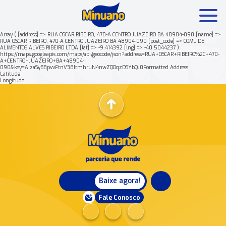
Array ( [address] => RUA OSCAR RIBEIRO, 470-A CENTRO JUAZEIRO BA 48904-090 [name] =>
RUA OSCAR RIBEIRO, 470-A CENTRO JUAZEIRO BA 48904-090 [post_code] => COML.DE
ALIMENTOS ALVES RIBEIRO LTDA [lat] => -9.414392 [lng] => -40.5044237 )
Mais buscados:
Produtos
Minuano Rende +
https://maps.googleapis.com/maps/api/geocode/json?address=RUA+OSCAR+RIBEIRO%2C+470-
A+CENTRO+JUAZEIRO+BA+48904-
090&key=AIzaSyB8pvvFtnV38ItmhruN4nwZQOqzDSYbQJ0Formatted Address:
Latitude:
Nossa história
Longitude:
Baixe agora!
Fale Conosco