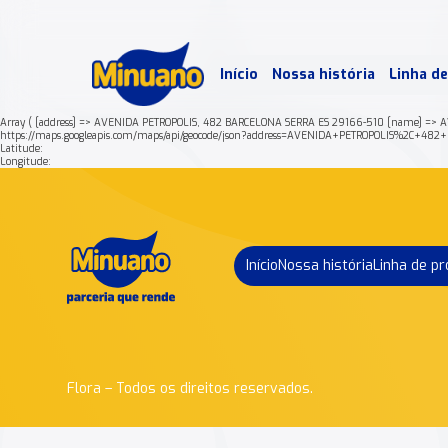
Mais 
Início
Nossa história
Linha d
Min
Array ( [address] => AVENIDA PETROPOLIS, 482 BARCELONA SERRA ES 29166-510 [name] => A
https://maps.googleapis.com/maps/api/geocode/json?address=AVENIDA+PETROPOLIS%2C+
Latitude:
Longitude:
Início
Nossa história
Linha de p
Flora – Todos os direitos reservados.