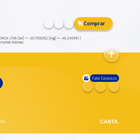
Comprar
IA LTDA [lat] => -20.1736352 [lng] => -40.249981 )
atted Address:
Fale Conosco
ncy
CANTA.