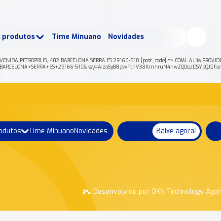
buscados:
Produtos
e produtos
Time Minuano
Novidades
uano Rende +
Nossa história
VENIDA PETROPOLIS, 482 BARCELONA SERRA ES 29166-510 [post_code] => COML ALIM PROVIDENC
482+BARCELONA+SERRA+ES+29166-510&key=AIzaSyB8pvvFtnV38ItmhruN4nwZQOqzDSYbQJ0Form
rodutos
Time Minuano
Novidades
Baixe agora!
Desenvolvido por OKN Technology Age