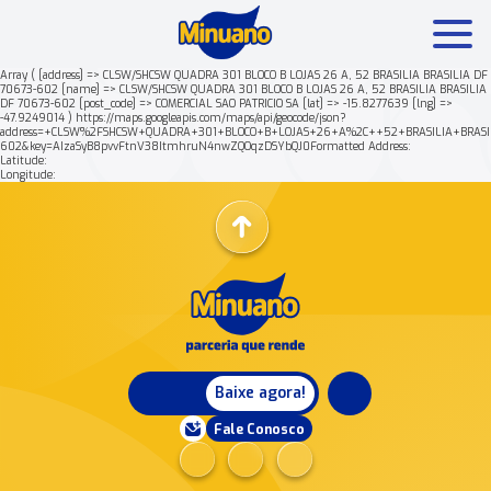
Array ( [address] => CLSW/SHCSW QUADRA 301 BLOCO B LOJAS 26 A, 52 BRASILIA BRASILIA DF
70673-602 [name] => CLSW/SHCSW QUADRA 301 BLOCO B LOJAS 26 A, 52 BRASILIA BRASILIA
DF 70673-602 [post_code] => COMERCIAL SAO PATRICIO SA [lat] => -15.8277639 [lng] =>
Mais buscados:
Produtos
Minuano Rende +
Nossa his
-47.9249014 ) https://maps.googleapis.com/maps/api/geocode/json?
address=+CLSW%2FSHCSW+QUADRA+301+BLOCO+B+LOJAS+26+A%2C++52+BRASILIA+BRASI
602&key=AIzaSyB8pvvFtnV38ItmhruN4nwZQOqzDSYbQJ0Formatted Address:
Latitude:
Longitude:
Baixe agora!
Fale Conosco