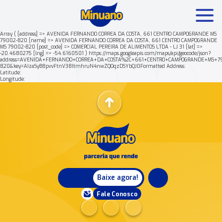
Array ( [address] => AVENIDA FERNANDO CORREA DA COSTA, 661 CENTRO CAMPOGRANDE MS
79002-820 [name] => AVENIDA FERNANDO CORREA DA COSTA, 661 CENTRO CAMPOGRANDE
MS 79002-820 [post_code] => COMERCIAL PEREIRA DE ALIMENTOS LTDA - LJ 31 [lat] =>
Mais buscados:
Produtos
Minuano Rende +
-20.4680275 [lng] => -54.6160501 ) https://maps.googleapis.com/maps/api/geocode/json?
address=AVENIDA+FERNANDO+CORREA+DA+COSTA%2C+661+CENTRO+CAMPOGRANDE+MS+7
820&key=AIzaSyB8pvvFtnV38ItmhruN4nwZQOqzDSYbQJ0Formatted Address:
Latitude:
Nossa história
Longitude:
Baixe agora!
Fale Conosco