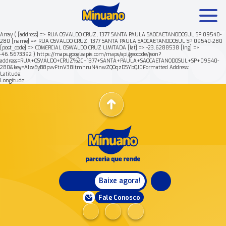
Array ( [address] => RUA OSVALDO CRUZ, 1377 SANTA PAULA SAOCAETANODOSUL SP 09540-
280 [name] => RUA OSVALDO CRUZ, 1377 SANTA PAULA SAOCAETANODOSUL SP 09540-280
[post_code] => COMERCIAL OSWALDO CRUZ LIMITADA [lat] => -23.6288538 [lng] =>
Mais buscados:
Produtos
Minuano Rende +
-46.5673392 ) https://maps.googleapis.com/maps/api/geocode/json?
address=RUA+OSVALDO+CRUZ%2C+1377+SANTA+PAULA+SAOCAETANODOSUL+SP+09540-
280&key=AIzaSyB8pvvFtnV38ItmhruN4nwZQOqzDSYbQJ0Formatted Address:
Latitude:
Nossa história
Longitude:
Baixe agora!
Fale Conosco