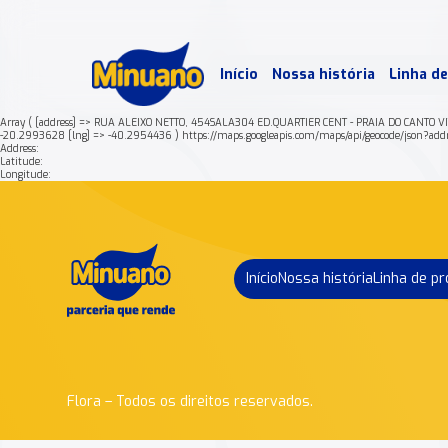
Mais 
Início
Nossa história
Linha d
Min
Array ( [address] => RUA ALEIXO NETTO, 454SALA304 ED.QUARTIER CENT - PRAIA DO CANTO V
-20.2993628 [lng] => -40.2954436 ) https://maps.googleapis.com/maps/api/geocode
Address:
Latitude:
Longitude:
Início
Nossa história
Linha de p
Flora – Todos os direitos reservados.