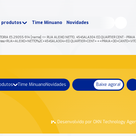
buscados:
Produtos
e produtos
Time Minuano
Novidades
uano Rende +
Nossa história
ITORIA ES 29055-914 [name] => RUA ALEIXO NETTO, 454SALA304 ED.QUARTIER CENT - PRAIA D
/json?address=RUA+ALEIXO+NETTO%2C+454SALA304+ED.QUARTIER+CENT+-++PRAIA+DO+CANTO+
rodutos
Time Minuano
Novidades
Baixe agora!
Desenvolvido por OKN Technology Age