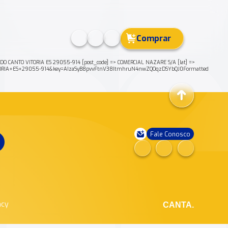
Comprar
O CANTO VITORIA ES 29055-914 [post_code] => COMERCIAL NAZARE S/A [lat] =>
VITORIA+ES+29055-914&key=AIzaSyB8pvvFtnV38ItmhruN4nwZQOqzDSYbQJ0Formatted
Fale Conosco
ncy
CANTA.