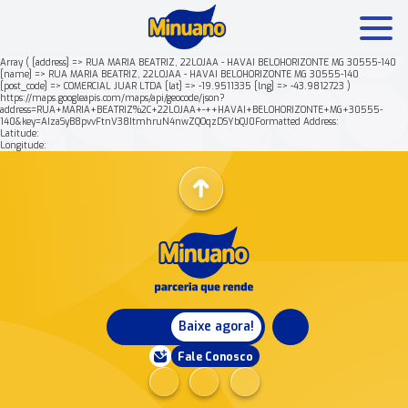
Array ( [address] => RUA MARIA BEATRIZ, 22LOJAA - HAVAI BELOHORIZONTE MG 30555-140
[name] => RUA MARIA BEATRIZ, 22LOJAA - HAVAI BELOHORIZONTE MG 30555-140
[post_code] => COMERCIAL JUAR LTDA [lat] => -19.9511335 [lng] => -43.9812723 )
Mais buscados:
Produtos
Minuano Rende +
https://maps.googleapis.com/maps/api/geocode/json?
address=RUA+MARIA+BEATRIZ%2C+22LOJAA+-++HAVAI+BELOHORIZONTE+MG+30555-
140&key=AIzaSyB8pvvFtnV38ItmhruN4nwZQOqzDSYbQJ0Formatted Address:
Latitude:
Nossa história
Longitude:
Baixe agora!
Fale Conosco