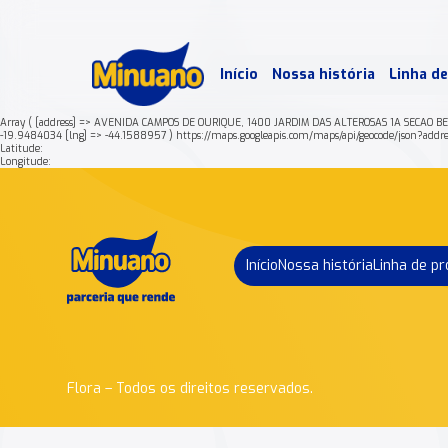
Mais 
Início
Nossa história
Linha d
Min
Array ( [address] => AVENIDA CAMPOS DE OURIQUE, 1400 JARDIM DAS ALTEROSAS 1A SECAO B
-19.9484034 [lng] => -44.1588957 ) https://maps.googleapis.com/maps/api/geocode/
Latitude:
Longitude:
Início
Nossa história
Linha de p
Flora – Todos os direitos reservados.