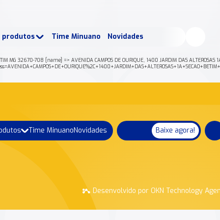
buscados:
Produtos
e produtos
Time Minuano
Novidades
uano Rende +
Nossa história
ETIM MG 32670-708 [name] => AVENIDA CAMPOS DE OURIQUE, 1400 JARDIM DAS ALTEROSAS 1A 
json?address=AVENIDA+CAMPOS+DE+OURIQUE%2C+1400+JARDIM+DAS+ALTEROSAS+1A+SECAO+BET
rodutos
Time Minuano
Novidades
Baixe agora!
Desenvolvido por OKN Technology Age