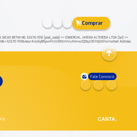
Comprar
SECAO BETIM MG 32670-708 [post_code] => COMERCIAL JARDIM ALTEROSA LTDA [lat] =>
IM+MG+32670-708&key=AIzaSyB8pvvFtnV38ItmhruN4nwZQOqzDSYbQJ0Formatted Address:
Fale Conosco
ncy
CANTA.