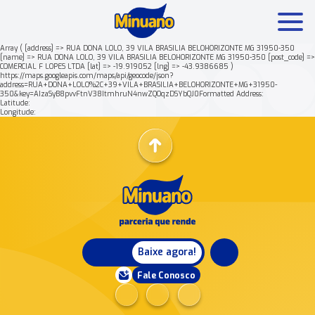
Array ( [address] => RUA DONA LOLO, 39 VILA BRASILIA BELOHORIZONTE MG 31950-350
[name] => RUA DONA LOLO, 39 VILA BRASILIA BELOHORIZONTE MG 31950-350 [post_code] =>
COMERCIAL F LOPES LTDA [lat] => -19.919052 [lng] => -43.9386685 )
Mais buscados:
Produtos
Minuano Rende +
https://maps.googleapis.com/maps/api/geocode/json?
address=RUA+DONA+LOLO%2C+39+VILA+BRASILIA+BELOHORIZONTE+MG+31950-
350&key=AIzaSyB8pvvFtnV38ItmhruN4nwZQOqzDSYbQJ0Formatted Address:
Latitude:
Nossa história
Longitude:
Baixe agora!
Fale Conosco