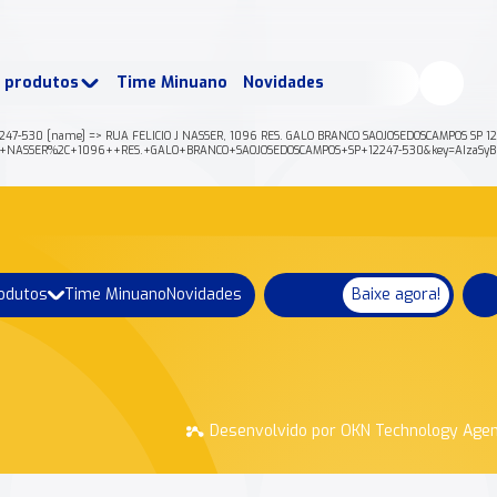
buscados:
Produtos
e produtos
Time Minuano
Novidades
uano Rende +
Nossa história
2247-530 [name] => RUA FELICIO J NASSER, 1096 RES. GALO BRANCO SAOJOSEDOSCAMPOS SP 122
ELICIO+J+NASSER%2C+1096++RES.+GALO+BRANCO+SAOJOSEDOSCAMPOS+SP+12247-530&key=AIzaS
rodutos
Time Minuano
Novidades
Baixe agora!
Desenvolvido por OKN Technology Age