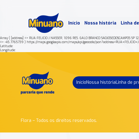
Mais 
Início
Nossa história
Linha d
Min
Array ( [address] => RUA FELICIO J NASSER, 1096 RES. GALO BRANCO SAOJOSEDOSCAMPOS SP 1
=> -45.7765739 ) https://maps.googleapis.com/maps/api/geocode/json?address=RUA+F
Latitude:
Longitude:
Início
Nossa história
Linha de p
Flora – Todos os direitos reservados.