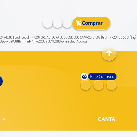
Comprar
47-530 [post_code] => COMERCIAL DORALE S JOSE DOS CAMPOS LTDA [lat] => -23.136638 [lng]
yB8pvvFtnV38ItmhruN4nwZQOqzDSYbQJ0Formatted Address:
Fale Conosco
ncy
CANTA.