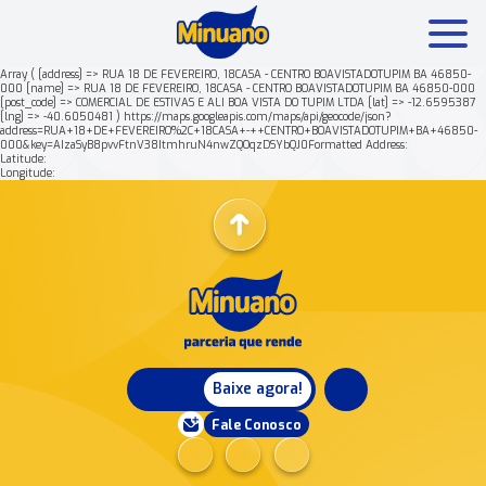
Array ( [address] => RUA 18 DE FEVEREIRO, 18CASA - CENTRO BOAVISTADOTUPIM BA 46850-
000 [name] => RUA 18 DE FEVEREIRO, 18CASA - CENTRO BOAVISTADOTUPIM BA 46850-000
[post_code] => COMERCIAL DE ESTIVAS E ALI BOA VISTA DO TUPIM LTDA [lat] => -12.6595387
Mais buscados:
Produtos
Minuano Rende +
[lng] => -40.6050481 ) https://maps.googleapis.com/maps/api/geocode/json?
address=RUA+18+DE+FEVEREIRO%2C+18CASA+-++CENTRO+BOAVISTADOTUPIM+BA+46850-
000&key=AIzaSyB8pvvFtnV38ItmhruN4nwZQOqzDSYbQJ0Formatted Address:
Latitude:
Nossa história
Longitude:
Baixe agora!
Fale Conosco