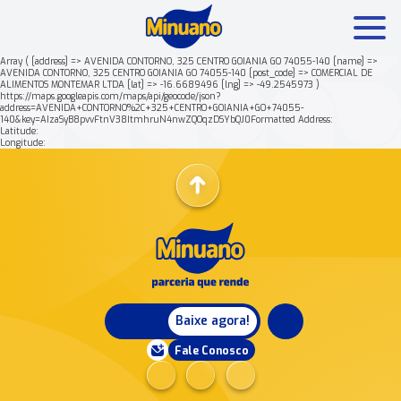
Array ( [address] => AVENIDA CONTORNO, 325 CENTRO GOIANIA GO 74055-140 [name] =>
AVENIDA CONTORNO, 325 CENTRO GOIANIA GO 74055-140 [post_code] => COMERCIAL DE
ALIMENTOS MONTEMAR LTDA [lat] => -16.6689496 [lng] => -49.2545973 )
Mais buscados:
Produtos
Minuano Rende +
https://maps.googleapis.com/maps/api/geocode/json?
address=AVENIDA+CONTORNO%2C+325+CENTRO+GOIANIA+GO+74055-
140&key=AIzaSyB8pvvFtnV38ItmhruN4nwZQOqzDSYbQJ0Formatted Address:
Latitude:
Nossa história
Longitude:
Baixe agora!
Fale Conosco