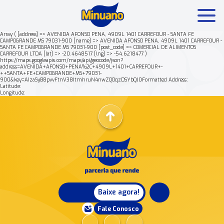
Array ( [address] => AVENIDA AFONSO PENA, 4909L 1401 CARREFOUR - SANTA FE
CAMPOGRANDE MS 79031-900 [name] => AVENIDA AFONSO PENA, 4909L 1401 CARREFOUR -
SANTA FE CAMPOGRANDE MS 79031-900 [post_code] => COMERCIAL DE ALIMENTOS
Mais buscados:
Produtos
Minuano Rende +
CARREFOUR LTDA [lat] => -20.4648517 [lng] => -54.6218477 )
https://maps.googleapis.com/maps/api/geocode/json?
address=AVENIDA+AFONSO+PENA%2C+4909L+1401+CARREFOUR+-
++SANTA+FE+CAMPOGRANDE+MS+79031-
Nossa história
900&key=AIzaSyB8pvvFtnV38ItmhruN4nwZQOqzDSYbQJ0Formatted Address:
Latitude:
Longitude:
Baixe agora!
Fale Conosco