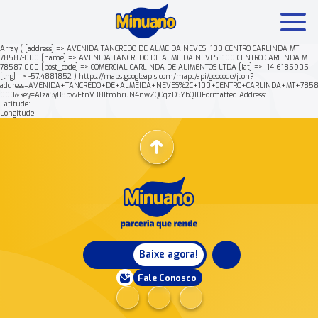
Array ( [address] => AVENIDA TANCREDO DE ALMEIDA NEVES, 100 CENTRO CARLINDA MT
78587-000 [name] => AVENIDA TANCREDO DE ALMEIDA NEVES, 100 CENTRO CARLINDA MT
78587-000 [post_code] => COMERCIAL CARLINDA DE ALIMENTOS LTDA [lat] => -14.6185905
Mais buscados:
Produtos
Minuano Rende +
[lng] => -57.4881852 ) https://maps.googleapis.com/maps/api/geocode/json?
address=AVENIDA+TANCREDO+DE+ALMEIDA+NEVES%2C+100+CENTRO+CARLINDA+MT+7858
000&key=AIzaSyB8pvvFtnV38ItmhruN4nwZQOqzDSYbQJ0Formatted Address:
Latitude:
Nossa história
Longitude:
Baixe agora!
Fale Conosco