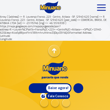
Array ( [address] => R. Lourenço Franco, 223 - Centro, Atibaia - SP, 12940-620 [name] => R.
Lourenço Franco, 223 - Centro, Atibaia - SP, 12940-620 [post_code] => COMERCIAL BRASIL DE
ATIBAIA LTDA [lat] => -23.115746 [lng] => -46.5516938 )
Mais buscados:
Produtos
Minuano Rende +
https://maps.googleapis.com/maps/api/geocode/json?
address=R.+Louren%C3%A7o+Franco%2C+223+-+Centro%2C+Atibaia+-+SP%2C+12940-
620&key=AIzaSyB8pvvFtnV38ItmhruN4nwZQOqzDSYbQJ0Formatted Address:
Latitude:
Nossa história
Longitude:
Baixe agora!
Fale Conosco