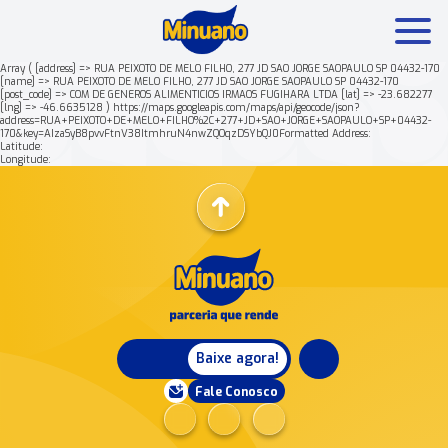
Array ( [address] => RUA PEIXOTO DE MELO FILHO, 277 JD SAO JORGE SAOPAULO SP 04432-170
[name] => RUA PEIXOTO DE MELO FILHO, 277 JD SAO JORGE SAOPAULO SP 04432-170
[post_code] => COM DE GENEROS ALIMENTICIOS IRMAOS FUGIHARA LTDA [lat] => -23.682277
Mais buscados:
Produtos
Minuano Rende +
[lng] => -46.6635128 ) https://maps.googleapis.com/maps/api/geocode/json?
address=RUA+PEIXOTO+DE+MELO+FILHO%2C+277+JD+SAO+JORGE+SAOPAULO+SP+04432-
170&key=AIzaSyB8pvvFtnV38ItmhruN4nwZQOqzDSYbQJ0Formatted Address:
Latitude:
Nossa história
Longitude:
Baixe agora!
Fale Conosco