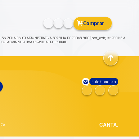
Comprar
 SN ZONA CIVICO ADMINISTRATIVA BRASILIA DF 70048-900 [post_code] => COFINS A
CIVICO+ADMINISTRATIVA+BRASILIA+DF+70048-
Fale Conosco
ncy
CANTA.