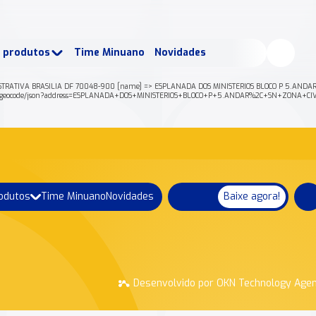
buscados:
Produtos
e produtos
Time Minuano
Novidades
uano Rende +
Nossa história
ISTRATIVA BRASILIA DF 70048-900 [name] => ESPLANADA DOS MINISTERIOS BLOCO P 5.ANDAR,
aps/api/geocode/json?address=ESPLANADA+DOS+MINISTERIOS+BLOCO+P+5.ANDAR%2C+SN+ZONA+
rodutos
Time Minuano
Novidades
Baixe agora!
Desenvolvido por OKN Technology Age