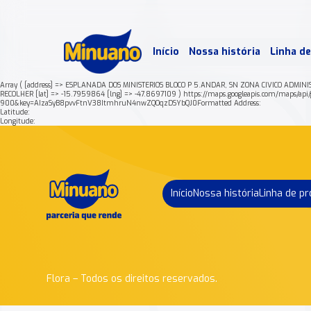
Mais 
Início
Nossa história
Linha d
Min
Array ( [address] => ESPLANADA DOS MINISTERIOS BLOCO P 5.ANDAR, SN ZONA CIVICO ADMIN
RECOLHER [lat] => -15.7959864 [lng] => -47.8697109 ) https://maps.googleapis.com/m
900&key=AIzaSyB8pvvFtnV38ItmhruN4nwZQOqzDSYbQJ0Formatted Address:
Latitude:
Longitude:
Início
Nossa história
Linha de p
Flora – Todos os direitos reservados.