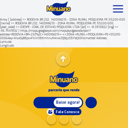
Array ( [address] => RODOVIA BR 232, 1400KM215 - ZONA RURAL PESQUEIRA PE 55200-000
[name] => RODOVIA BR 232, 1400KM215 - ZONA RURAL PESQUEIRA PE 55200-000
[post_code] => COESPE - COML.DE ESTIVAS PESQUEIRA LTDA [lat] => -8.3913822 [lng] =>
Mais buscados:
Produtos
Minuano Rende +
-36.7547832 ) https://maps.googleapis.com/maps/api/geocode/json?
address=RODOVIA+BR+232%2C+1400KM215+-++ZONA+RURAL+PESQUEIRA+PE+55200-
000&key=AIzaSyB8pvvFtnV38ItmhruN4nwZQOqzDSYbQJ0Formatted Address:
Latitude:
Nossa história
Longitude:
Baixe agora!
Fale Conosco