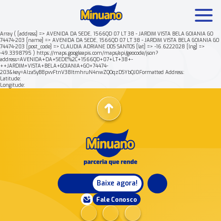
Array ( [address] => AVENIDA DA SEDE, 1566QD 07 LT 38 - JARDIM VISTA BELA GOIANIA GO
74474-203 [name] => AVENIDA DA SEDE, 1566QD 07 LT 38 - JARDIM VISTA BELA GOIANIA GO
74474-203 [post_code] => CLAUDIA ADRIANE DOS SANTOS [lat] => -16.6222028 [lng] =>
Mais buscados:
Produtos
Minuano Rende +
-49.3398795 ) https://maps.googleapis.com/maps/api/geocode/json?
address=AVENIDA+DA+SEDE%2C+1566QD+07+LT+38+-
++JARDIM+VISTA+BELA+GOIANIA+GO+74474-
203&key=AIzaSyB8pvvFtnV38ItmhruN4nwZQOqzDSYbQJ0Formatted Address:
Nossa história
Latitude:
Longitude:
Baixe agora!
Fale Conosco