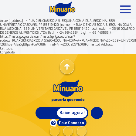
Array ( [address] => RUA CIENCIAS SOCIAIS, ESQUINA COM A RUA MEDICINA, 859
UNIVERSITARIO CASCAVEL PR 85819-120 [name] => RUA CIENCIAS SOCIAIS, ESQUINA COM A
RUA MEDICINA, 859 UNIVERSITARIO CASCAVEL PR 85819-120 [post_code] => CISNE COMERCIO
Mais buscados:
Produtos
Minuano Rende +
Nossa his
DE GENEROS ALIMENTICIOS LTDA [lat] => -24.9842884 [lng] => -53.443533 )
https://maps.googleapis.com/maps/api/geocode/json?
address=RUA+CIENCIAS+SOCIAIS%2C+ESQUINA+COM+A+RUA+MEDICINA%2C+859+UNIVERSI
120&key=AIzaSyB8pvvFtnV38ItmhruN4nwZQOqzDSYbQJ0Formatted Address:
Latitude:
Longitude:
Baixe agora!
Fale Conosco