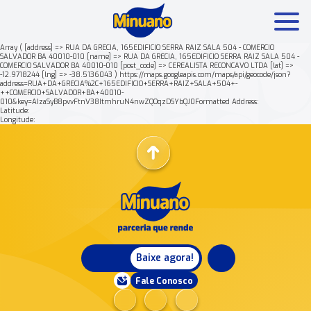
Array ( [address] => RUA DA GRECIA, 165EDIFICIO SERRA RAIZ SALA 504 - COMERCIO
SALVADOR BA 40010-010 [name] => RUA DA GRECIA, 165EDIFICIO SERRA RAIZ SALA 504 -
COMERCIO SALVADOR BA 40010-010 [post_code] => CEREALISTA RECONCAVO LTDA [lat] =>
Mais buscados:
Produtos
Minuano Rende +
-12.9718244 [lng] => -38.5136043 ) https://maps.googleapis.com/maps/api/geocode/json?
address=RUA+DA+GRECIA%2C+165EDIFICIO+SERRA+RAIZ+SALA+504+-
++COMERCIO+SALVADOR+BA+40010-
010&key=AIzaSyB8pvvFtnV38ItmhruN4nwZQOqzDSYbQJ0Formatted Address:
Nossa história
Latitude:
Longitude:
Baixe agora!
Fale Conosco