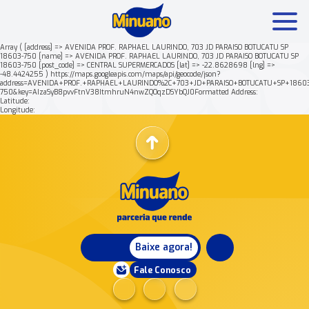
Array ( [address] => AVENIDA PROF. RAPHAEL LAURINDO, 703 JD PARAISO BOTUCATU SP
18603-750 [name] => AVENIDA PROF. RAPHAEL LAURINDO, 703 JD PARAISO BOTUCATU SP
18603-750 [post_code] => CENTRAL SUPERMERCADOS [lat] => -22.8628698 [lng] =>
Mais buscados:
Produtos
Minuano Rende +
-48.4424255 ) https://maps.googleapis.com/maps/api/geocode/json?
address=AVENIDA+PROF.+RAPHAEL+LAURINDO%2C+703+JD+PARAISO+BOTUCATU+SP+18603
750&key=AIzaSyB8pvvFtnV38ItmhruN4nwZQOqzDSYbQJ0Formatted Address:
Latitude:
Nossa história
Longitude:
Baixe agora!
Fale Conosco