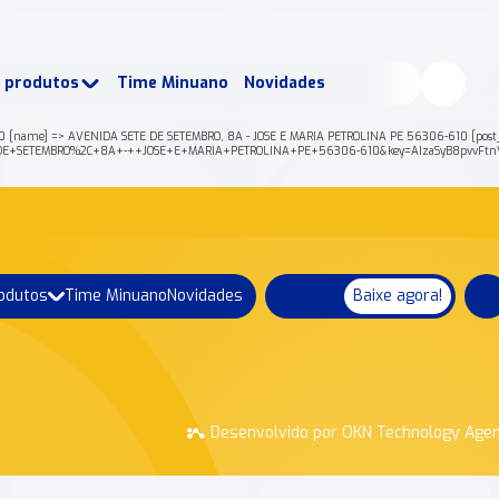
buscados:
Produtos
e produtos
Time Minuano
Novidades
uano Rende +
Nossa história
10 [name] => AVENIDA SETE DE SETEMBRO, 8A - JOSE E MARIA PETROLINA PE 56306-610 [post
+SETE+DE+SETEMBRO%2C+8A+-++JOSE+E+MARIA+PETROLINA+PE+56306-610&key=AIzaSyB8pvvF
rodutos
Time Minuano
Novidades
Baixe agora!
Desenvolvido por OKN Technology Age