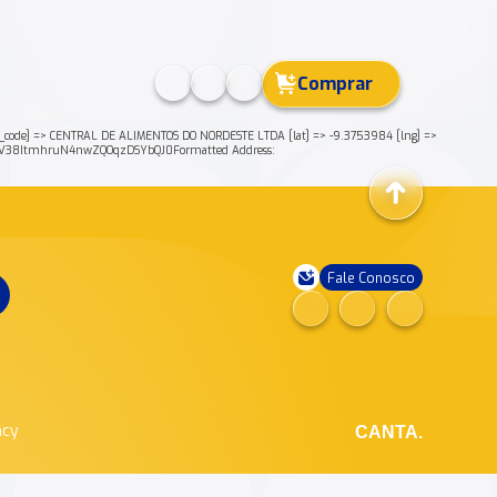
Comprar
_code] => CENTRAL DE ALIMENTOS DO NORDESTE LTDA [lat] => -9.3753984 [lng] =>
tnV38ItmhruN4nwZQOqzDSYbQJ0Formatted Address:
Fale Conosco
ncy
CANTA.