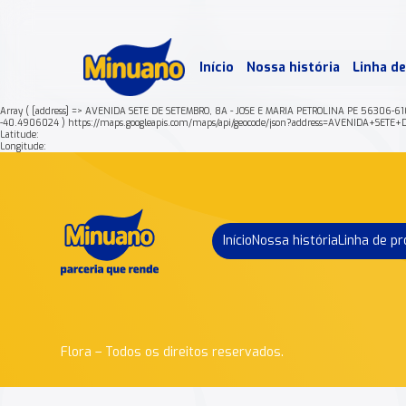
Mais 
Início
Nossa história
Linha d
Min
Array ( [address] => AVENIDA SETE DE SETEMBRO, 8A - JOSE E MARIA PETROLINA PE 56306-6
-40.4906024 ) https://maps.googleapis.com/maps/api/geocode/json?address=AVENIDA
Latitude:
Longitude:
Início
Nossa história
Linha de p
Flora – Todos os direitos reservados.