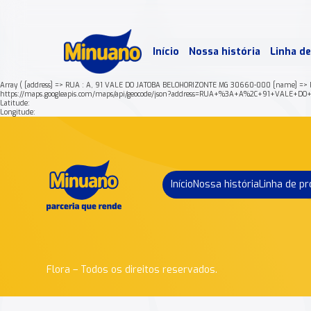
Mais 
Início
Nossa história
Linha d
Min
Array ( [address] => RUA : A, 91 VALE DO JATOBA BELOHORIZONTE MG 30660-000 [name] => 
https://maps.googleapis.com/maps/api/geocode/json?address=RUA+%3A+A%2C+91+VALE
Latitude:
Longitude:
Início
Nossa história
Linha de p
Flora – Todos os direitos reservados.