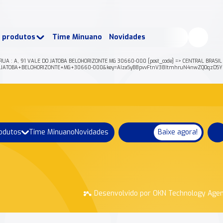
buscados:
Produtos
e produtos
Time Minuano
Novidades
uano Rende +
Nossa história
RUA : A, 91 VALE DO JATOBA BELOHORIZONTE MG 30660-000 [post_code] => CENTRAL BRASIL D
+DO+JATOBA+BELOHORIZONTE+MG+30660-000&key=AIzaSyB8pvvFtnV38ItmhruN4nwZQOqzDSYbQ
rodutos
Time Minuano
Novidades
Baixe agora!
Desenvolvido por OKN Technology Age