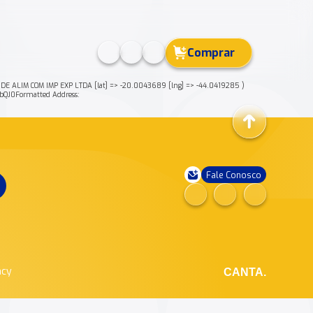
Comprar
E ALIM COM IMP EXP LTDA [lat] => -20.0043689 [lng] => -44.0419285 )
J0Formatted Address:
Fale Conosco
ncy
CANTA.